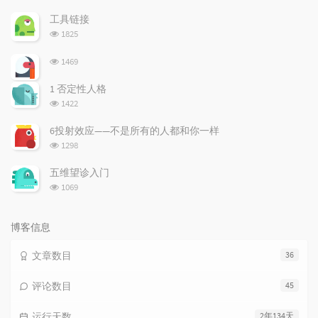
门
新
机
文
评
文
工具链接
章
论
章
浏
1825
览
次
浏
1469
数:
览
次
1 否定性人格
数:
浏
1422
览
次
6投射效应——不是所有的人都和你一样
数:
浏
1298
览
次
五维望诊入门
数:
浏
1069
览
次
数:
博客信息
文章数目
36
评论数目
45
运行天数
2年134天