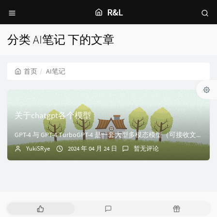
R&L
分类 AI笔记 下的文章
首页
AI笔记
关于chatgpt各个模型
GPT-4 与 GPT-4 TurboGPT-4 是一套大型多模态模型（可接收文本或图像输入，并输出文本结果），目前通过 OpenAI API 向付费客户...
YukiSRye
2024 年 04 月 24 日
暂无评论
热
最
随