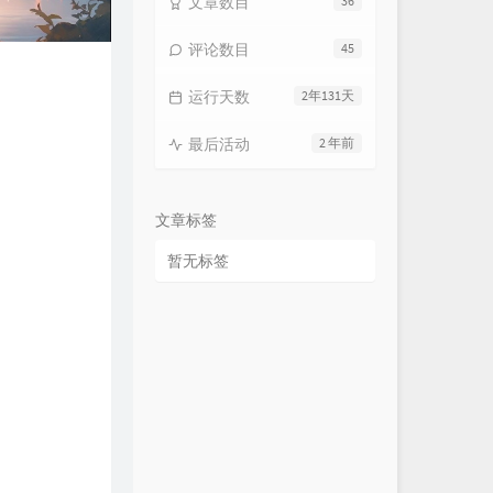
文章数目
36
评论数目
45
运行天数
2年131天
最后活动
2 年前
文章标签
暂无标签