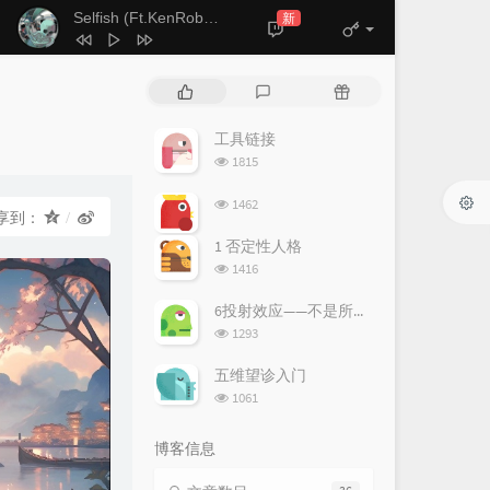
Selfish (Ft.KenRobb)
新
- 张方钊 / KenRobb
热
最
随
门
新
机
文
评
文
工具链接
章
论
章
浏
1815
览
次
浏
1462
享到：
数:
览
次
1 否定性人格
数:
浏
1416
览
次
6投射效应——不是所有的人都和你一样
数:
浏
1293
览
次
五维望诊入门
数:
浏
1061
览
次
博客信息
数: