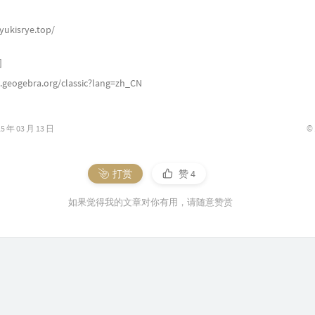
.yukisrye.top/
图
.geogebra.org/classic?lang=zh_CN
©
年 03 月 13 日
打赏
赞
4
如果觉得我的文章对你有用，请随意赞赏