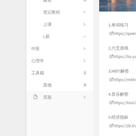
随笔
笔记教程
上课
1.单词练习
https://qwer
L易
2.六爻游戏
中医
https://liu-
心理学
3.MBTI解答
工具箱
1
https://mbti
其他
0
4.音乐解密
页面
https://tool
归档
5.经济指标
时光机
https://zh.