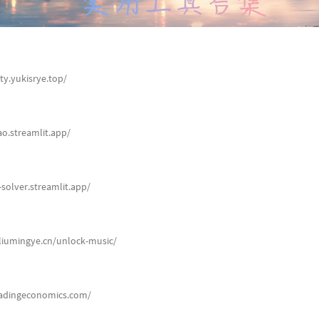
ty.yukisrye.top/
yao.streamlit.app/
-solver.streamlit.app/
.liumingye.cn/unlock-music/
tradingeconomics.com/