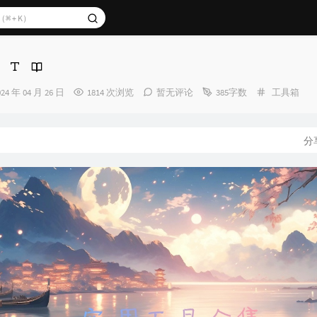
发
分
024 年 04 月 26 日
1814 次浏览
暂无评论
385字数
工具箱
布
类：
时
间：
分