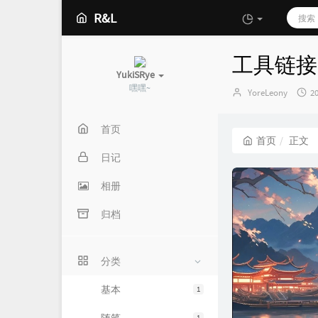
R&L
工具链接
YukiSRye
嘿嘿~
博
YoreLeony
2
主：
首页
首页
正文
日记
相册
归档
分类
基本
1
1